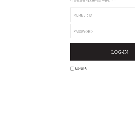
MEMBER ID
PASSWORD
LOG-IN
보안접속