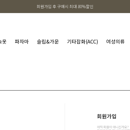
회원가입 후 구매시 최대 80%할인
속옷
파자마
슬립&가운
기타잡화(ACC)
여성의류
회원가입
아직 회원이 아니신가요?