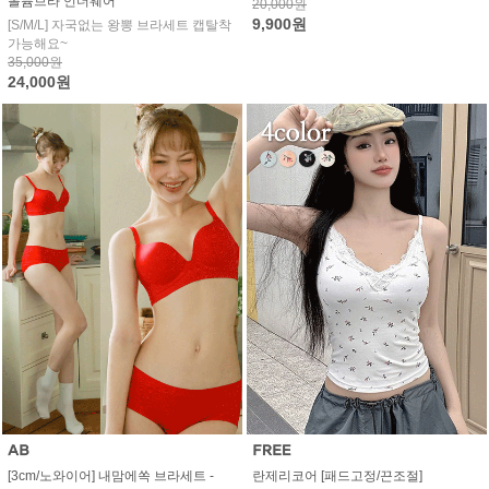
볼륨브라 언더웨어
20,000원
9,900원
[S/M/L] 자국없는 왕뽕 브라세트 캡탈착
가능해요~
35,000원
24,000원
[3cm/노와이어] 내맘에쏙 브라세트 -
란제리코어 [패드고정/끈조절]