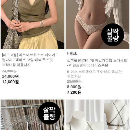
[패드고정] 엑스자 트위스트 레이어드
캡나시 - 백리스 꼬임 배색 루즈핏
살짝불량 [와이어] 바닐라한입 브라세트
브라내장 여름나시
- 이벤트란제리 레이스속옷
24,000원
레이스 스트랩으로 우아하고 섹시한
14,000원
무드완성
12,600원
23,000원
8,000원
7,200원