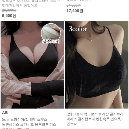
실크같은 소재감의 홑겹브라렛 패드가
덧대져있어 비침없어요!
24,000원
20,000원
17,400원
6,500원
[캡] 크로비 백크로스 브라탑 골지브라 -
백리스 골지탑브라 편한속옷 면속옷
5cm [노와이어/캡내장] 스무스
면브라
왕뽕심리스 브라세트 원후크 백리스