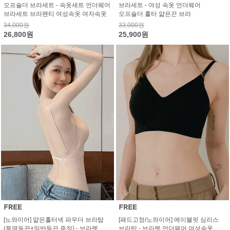
오프숄더 브라세트 - 속옷세트 언더웨어
브라세트 - 여성 속옷 언더웨어
브라세트 브라팬티 여성속옷 여자속옷
오프숄더 홀터 얇은끈 브라
34,000원
33,000원
26,800원
25,900원
[노와이어] 얇은홀터넥 파우더 브라탑
[패드고정/노와이어] 에이블핏 심리스
(투명등끈+일반등끈 증정) - 브라렛
브라탑 - 브라렛 언더웨어 여성속옷