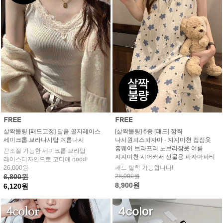
살짝불량 [패드고정] 달콤 골지레이스
[살짝불량] 6종 [패드] 깜찍
세미크롭 브라나시탑 여름나시
나시원피스파자마 - 지지미천 캡잠옷
홈웨어 브라프리 노브라잠옷 여름
끈조절 가능한 세미크롭 브라탑
지지미천 시어커서 선물용 파자마파티
레이스디자인으로 코디에 good!
26,000원
패드 탈착 가능합니다!
6,800원
28,000원
8,900원
6,120원