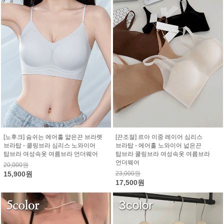
[노후크] 숨쉬는 에어홀 얇은끈 브라렛
[끈조절] 르아 이중 레이어 심리스
브라탑 - 쿨링브라 심리스 노와이어
브라탑 - 에어홀 노와이어 넓은끈
탑브라 여성속옷 여름브라 언더웨어
탑브라 쿨링브라 여성속옷 여름브라
언더웨어
20,000원
15,900원
23,000원
17,500원