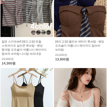
얇은 스카프set! [패드고정] 트릴
[패드고정] 엘리브 넥타이 튜브탑 - 밴딩
스트라이프 실리콘 튜브탑 - 밴딩
오프숄더 여름나시 레이어드 탑브라
탱크탑 오프숄더 여름나시 레이어드
브라탑
탑브라 브라탑 나시탑 브라내장
22,000원
23,900원
13,800원
14,300원