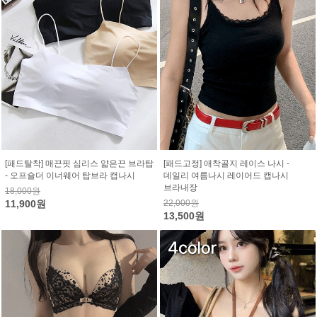
[패드탈착] 매끈핏 심리스 얇은끈 브라탑
[패드고정] 애착골지 레이스 나시 -
- 오프숄더 이너웨어 탑브라 캡나시
데일리 여름나시 레이어드 캡나시
브라내장
18,000원
11,900원
22,000원
13,500원