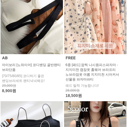
아이보리 [노와이어] 코디밴딩 골반팬티
6종 [패드] 깜찍 나시원피스파자마 -
브라단품
지지미천 캡잠옷 홈웨어 브라프리
노브라잠옷 여름 지지미천 시어커서
[70/75/80/85] 코디하기 좋은
선물용 파자마파티
밴딩브라세트 팬티넉넉해요!
29,000원
패드 탈착 가능합니다!
8,900원
28,000원
18,500원