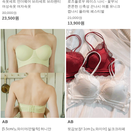
속옷세트 언더웨어 브라세트 브라팬티
로즈플로우 레이스 나시 - 꽃무늬
여성속옷 여자속옷
쫀쫀한 신축성 끈나시 여름 유니크
캡나시 플라워 페스티벌
30,000원
23,500원
21,000원
13,900원
[5.5cm/노와이어/끈탈착] 허니얀
핏감보장! 1cm [노와이어] 실크크라페