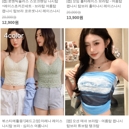
[캡] 로맨틱플러스 스모크밴딩 나시탑
[캡] 꼬임 홀터레이스 브라탑 - 여름탑
+레이스초커끈세트 - 브라탑 여름탑
캡나시 탑브라 홀터나시 레이스나시
캡나시 탑브라 코르셋나시 레이스나시
20,000원
20,000원
13,900원
12,900원
뷔스티에활용! [패드고정] 마레나 레이스
[캡] 오션 매쉬 브라탑 - 여름탑 캡나시
나시탑 브라 - 심리스 여름나시
탑브라 튜브탑 탱크탑