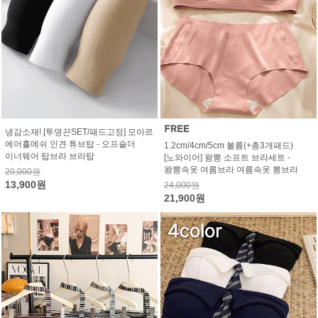
냉감소재! [투명끈SET/패드고정] 모아르
에어홀메쉬 인견 튜브탑 - 오프숄더
1.2cm/4cm/5cm 볼륨(+총3개패드)
이너웨어 탑브라 브라탑
[노와이어] 왕뽕 소프트 브라세트 -
왕뽕속옷 여름브라 여름속옷 뽕브라
20,000원
13,900원
24,000원
21,900원