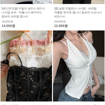
[패드/끈조절] 카밀라 심리스 레이스
[캡] 살랑 언발란스 나시탑 - 브라탑
나시탑 브라 - 여름나시 레이어드
여름탑 컷아웃 캡나시 탑브라 사선나시
탑브라 브라탑 캡나시
세모나시
23,000원
20,000원
14,500원
12,900원