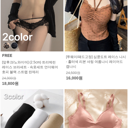
[투웨이/패드고정] 심쿵도트 레이스 나시
- 홀터넥 리본 셔링 여름나시 레이어드
[앞후크/노와이어] (2.5cm) 트리메린
캡나시
레이스 브라세트 - 속옷세트 언더웨어
호피 블랙 스트랩 란제리
24,500원
16,000원
24,900원
18,800원