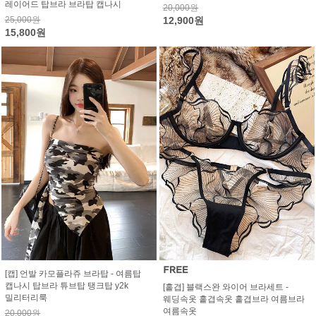
레이어드 탑브라 브라탑 캡나시
20,000원
25,000원
12,900원
15,800원
[캡] 언발 카모플라쥬 브라탑 - 여름탑
캡나시 탑브라 튜브탑 탱크탑 y2k
[홑겹] 블랙스완 와이어 브라세트 -
밀리터리룩
웨딩속옷 홑겹속옷 홑겹브라 여름브라
여름속옷
20,000원