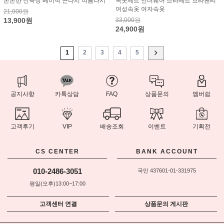
쫀쫀한 신축성 베이직 끈나시 여름나시
속옷세트 언더웨어 브라세트 브라팬티
여성속옷 여자속옷
21,000원
13,900원
33,000원
24,900원
1
2
3
4
5
공지사항
카톡상담
FAQ
상품문의
멤버쉽
고객후기
VIP
배송조회
이벤트
기획전
CS CENTER
BANK ACCOUNT
010-2486-3051
국민 437601-01-331975
평일(오후)13:00~17:00
고객센터 연결
상품문의 게시판