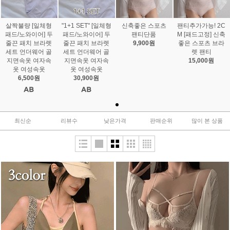
살짝불량 [일체형
"1+1 SET" [일체형
신축좋은 스포츠
팬티추가가능! 2C
패드/노와이어] 두
패드/노와이어] 두
팬티단품
M [패드고정] 신축
줄끈 패치 브라렛
줄끈 패치 브라렛
9,900원
좋은 스포츠 브라
세트 언더웨어 골
세트 언더웨어 골
렛 팬티
지면속옷 여자속
지면속옷 여자속
15,000원
옷 여성속옷
옷 여성속옷
6,500원
30,900원
최신순
리뷰수
낮은가격
판매순위
많이 본 상품