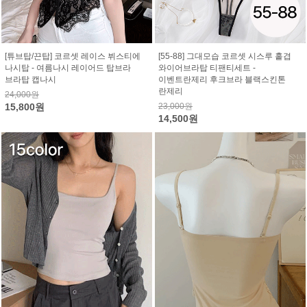
[튜브탑/끈탑] 코르셋 레이스 뷔스티에
[55-88] 그대모습 코르셋 시스루 홑겹
나시탑 - 여름나시 레이어드 탑브라
와이어브라탑 티팬티세트 -
브라탑 캡나시
이벤트란제리 후크브라 블랙스킨톤
란제리
24,000원
15,800원
23,000원
14,500원