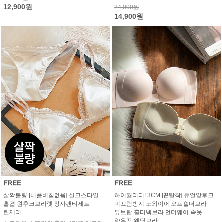
12,900원
24,000원
14,900원
살짝불량 [니플비침없음] 실크스타일
하이퀄리티! 3CM [끈탈착] 듀얼앞후크
홑겹 원후크브라렛 망사팬티세트 -
미끄럼방지 노와이어 오프숄더브라 -
란제리
튜브탑 홀터넥브라 언더웨어 속옷
얇은끈 웨딩브라