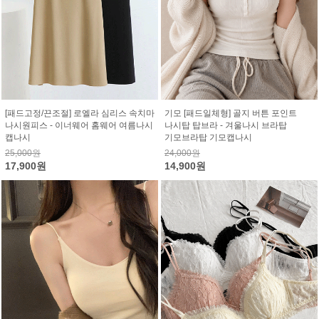
[패드고정/끈조절] 로엘라 심리스 속치마
기모 [패드일체형] 골지 버튼 포인트
나시원피스 - 이너웨어 홈웨어 여름나시
나시탑 탑브라 - 겨울나시 브라탑
캡나시
기모브라탑 기모캡나시
25,000원
24,000원
17,900원
14,900원