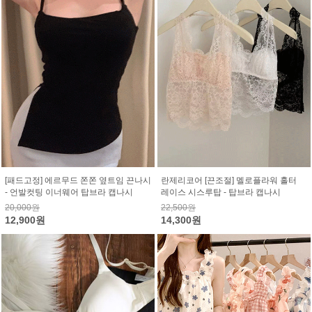
[패드고정] 에르무드 쫀쫀 옆트임 끈나시
란제리코어 [끈조절] 멜로플라워 홀터
- 언발컷팅 이너웨어 탑브라 캡나시
레이스 시스루탑 - 탑브라 캡나시
20,000원
22,500원
12,900원
14,300원