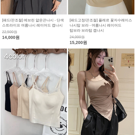
[패드/끈조절] 에브린 얇은끈나시 - 단색
[패드고정/끈조절] 플레르 꽃자수레이스
스트라이프 여름나시 레이어드 캡나시
나시탑 브라 - 여름나시 레이어드
탑브라 브라탑 캡나시
22,500원
14,000원
24,000원
15,200원