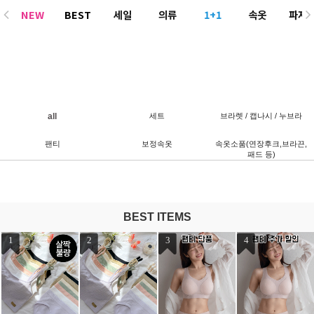
NEW
BEST
세일
의류
1+1
속옷
파자
ACC
all
세트
브라렛 / 캡나시 / 누브라
팬티
보정속옷
속옷소품(연장후크,브라끈,
패드 등)
BEST ITEMS
1
2
3
4