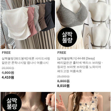
살짝불량 [패드봉제] 테론 사이드셔링
[살짝불량특가] 44-88 [3way]
얇은끈 쫀득나시탑 캡나시 여름나시
베리얇은끈 홀터넥 백리스 브라탑 -
등파인 브라렛 브라단품 노와이어
20,000원
패드고정 여름속옷
4,900원
25,000원
4,410원
8,900원
8,010원