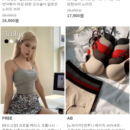
언더웨어 여성 편한 오프숄더 얇은끈
편한브라 노라인
노라인 브라
28,000원
28,000원
17,900원
16,900원
[패드고정] 크로엘 백리스 크롭나시 -
[노와이어] 엔루니 베이직 브라세트 -