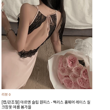
리뷰 0
[캡/끈조절] 아르엔 슬립 원피스 - 백리스 홈웨어 레이스 실
크잠옷 여름 봄가을