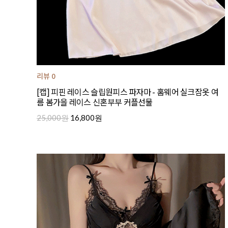
리뷰 0
[캡] 피핀 레이스 슬립원피스 파자마 - 홈웨어 실크잠옷 여
름 봄가을 레이스 신혼부부 커플선물
25,000원
16,800원