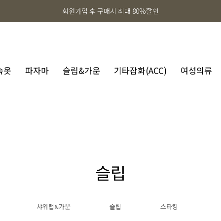
회원가입 후 구매시 최대 80%할인
속옷
파자마
슬립&가운
기타잡화(ACC)
여성의류
슬립
샤워랩&가운
슬립
스타킹