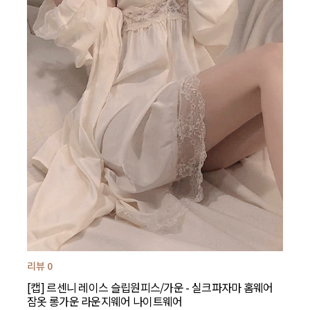
리뷰 0
[캡] 르센니 레이스 슬립원피스/가운 - 실크파자마 홈웨어
잠옷 롱가운 라운지웨어 나이트웨어