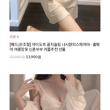
리뷰 0
[패드/끈조절] 아이도트 골지슬립 나시원피스파자마 - 홈웨
어 여름잠옷 신혼부부 커플추천 선물
22,000원
13,900원