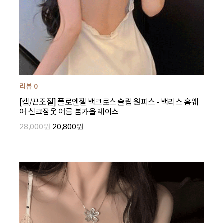
리뷰 0
[캡/끈조절] 플로엔젤 백크로스 슬립 원피스 - 백리스 홈웨
어 실크잠옷 여름 봄가을 레이스
28,000원
20,800원