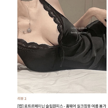
리뷰 2
[캡] 로트르페미닌 슬립원피스 - 홈웨어 실크잠옷 여름 봄가