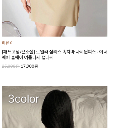
리뷰 0
[패드고정/끈조절] 로엘라 심리스 속치마 나시원피스 - 이너
웨어 홈웨어 여름나시 캡나시
25,000원
17,900원