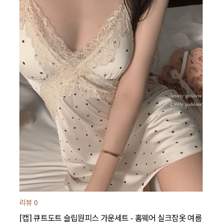
리뷰 0
[캡] 큐트도트 슬립원피스 가운세트 - 홈웨어 실크잠옷 여름