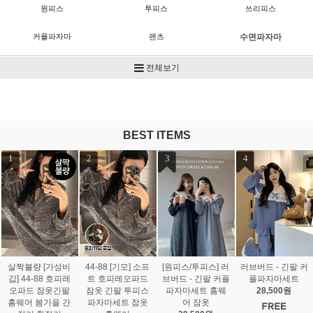
원피스
투피스
쓰리피스
커플파자마
팬츠
수면파자마
수면용품
ACC
전체보기
BEST ITEMS
1
2
3
4
살짝불량 [가성비
44-88 [기모] 소프
[원피스/투피스] 러
러브버드 - 긴팔 커
갑] 44-88 호피레
트 호피레오파드
브버드 - 긴팔 커플
플파자마세트
오파드 잠옷긴팔
잠옷 긴팔 투피스
파자마세트 홈웨
28,500원
홈웨어 봄가을 간
파자마세트 잠옷
어 잠옷