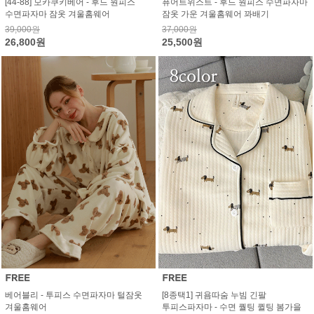
[44-88] 모카쿠키베어 - 후드 원피스
퓨어트위스트 - 후드 원피스 수면파자마
수면파자마 잠옷 겨울홈웨어
잠옷 가운 겨울홈웨어 꽈배기
39,000원
37,000원
26,800원
25,500원
베어블리 - 투피스 수면파자마 털잠옷
[8종택1] 귀욤따숨 누빔 긴팔
겨울홈웨어
투피스파자마 - 수면 퀄팅 퀼팅 봄가을