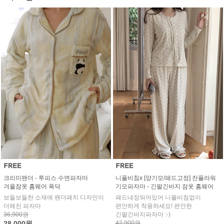
크리미팬더 - 투피스 수면파자마
니플비침x [양기모/패드고정] 잔플라워
겨울잠옷 홈웨어 폭닥
기모파자마 - 긴팔긴바지 잠옷 홈웨어
보들보들한 소재에 팬더패치 디자인이
패드내장되어있어 니플비침없이
더해진 파자마
편안하게 착용하세요! 편안한
36,900원
긴팔긴바지파자마 :-)
28,000원
42,900원