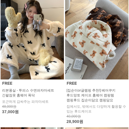
리본퐁실 - 투피스 수면파자마세트
[집순이or글램핑 추천!] 베어쿠키
긴팔잠옷 홈웨어 폭닥
후드망토 케이프 홈웨어 캠핑템
캠핑후드 집순이담요 캠핑담요
포근하게 감싸주는 파자마세트
48,000원
집에서도, 밖에서도 다양하게 활용할 수
37,000원
있는 후드케이프
40,000원
28,900원