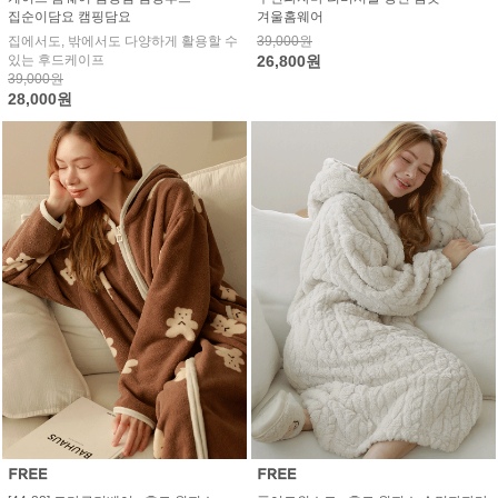
집순이담요 캠핑담요
겨울홈웨어
집에서도, 밖에서도 다양하게 활용할 수
39,000원
있는 후드케이프
26,800원
39,000원
28,000원