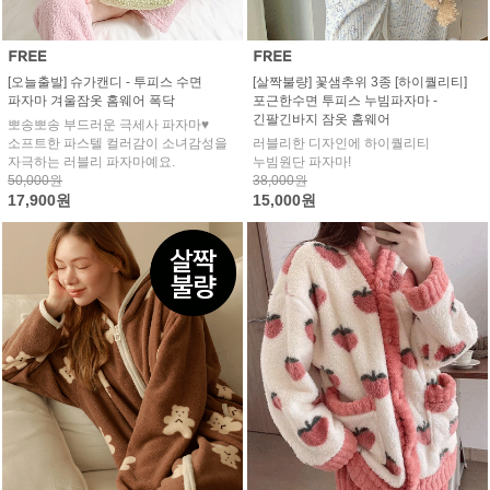
[오늘출발] 슈가캔디 - 투피스 수면
[살짝불량] 꽃샘추위 3종 [하이퀄리티]
파자마 겨울잠옷 홈웨어 폭닥
포근한수면 투피스 누빔파자마 -
긴팔긴바지 잠옷 홈웨어
뽀송뽀송 부드러운 극세사 파자마♥
소프트한 파스텔 컬러감이 소녀감성을
러블리한 디자인에 하이퀄리티
자극하는 러블리 파자마예요.
누빔원단 파자마!
50,000원
38,000원
17,900원
15,000원