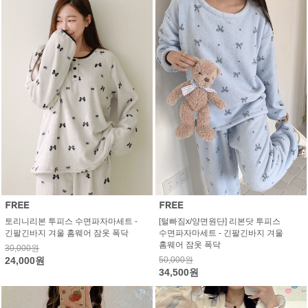
토리니리본 투피스 수면파자마세트 -
[털빠짐x/양면원단] 리본닷 투피스
긴팔긴바지 겨울 홈웨어 잠옷 폭닥
수면파자마세트 - 긴팔긴바지 겨울
홈웨어 잠옷 폭닥
30,000원
24,000원
50,000원
34,500원