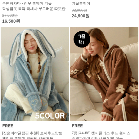
수면파자마 - 잠옷 홈웨어 겨울
겨울홈웨어
학생잠옷 폭닥 극세사 부드러운 따뜻한
32,000원
27,000원
24,900원
16,500원
[집순이or글램핑 추천!] 토끼후드망토
7종 [44-88] 캠퍼플리스 후드 원피스
케이프 홈웨어 캠핑템 캠핑후드
수면파자마 리버서블 양면 잠옷