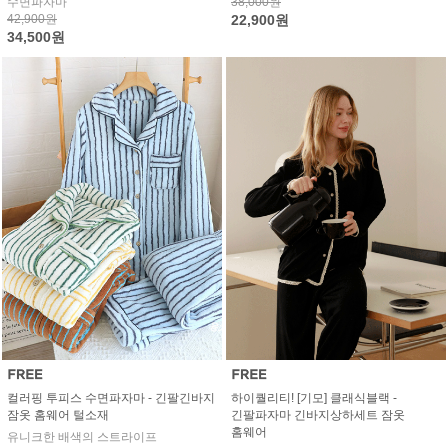
수면파자마
38,000원
42,900원
22,900원
34,500원
컬러핑 투피스 수면파자마 - 긴팔긴바지
하이퀄리티! [기모] 클래식블랙 -
잠옷 홈웨어 털소재
긴팔파자마 긴바지상하세트 잠옷
홈웨어
유니크한 배색의 스트라이프