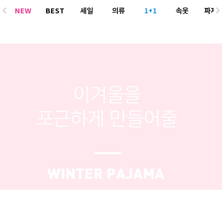
NEW
BEST
세일
의류
1+1
속옷
파자
ACC