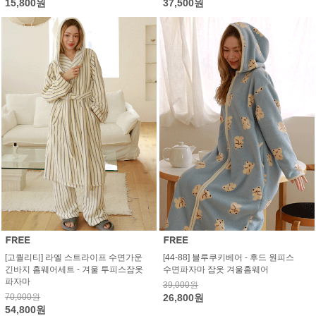
15,800원
37,500원
[고퀄리티] 라엘 스트라이프 수면가운
[44-88] 블루쿠키베어 - 후드 원피스
긴바지 홈웨어세트 - 겨울 투피스잠옷
수면파자마 잠옷 겨울홈웨어
파자마
39,000원
70,000원
26,800원
54,800원