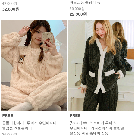
겨울잠옷 홈웨어 폭닥
42,000원
32,800원
36,000원
22,900원
곰돌이한마리 - 투피스 수면파자마
[5color] 브이넥꽈배기 투피스
털잠옷 겨울홈웨어
수면파자마 - 가디건파자마 플란넬
털잠옷 겨울 홈웨어 잠옷
26,000원