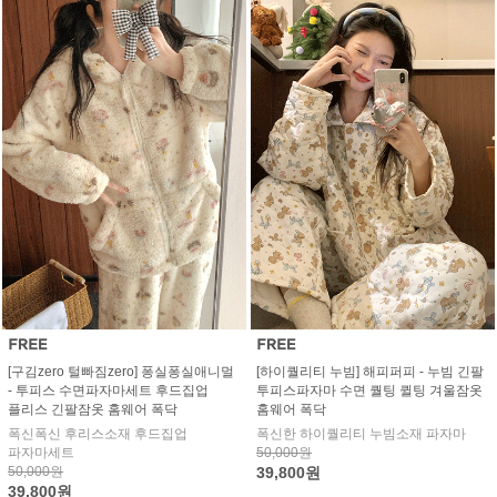
[구김zero 털빠짐zero] 퐁실퐁실애니멀
[하이퀄리티 누빔] 해피퍼피 - 누빔 긴팔
- 투피스 수면파자마세트 후드집업
투피스파자마 수면 퀄팅 퀼팅 겨울잠옷
플리스 긴팔잠옷 홈웨어 폭닥
홈웨어 폭닥
폭신폭신 후리스소재 후드집업
폭신한 하이퀄리티 누빔소재 파자마
파자마세트
50,000원
50,000원
39,800원
39,800원