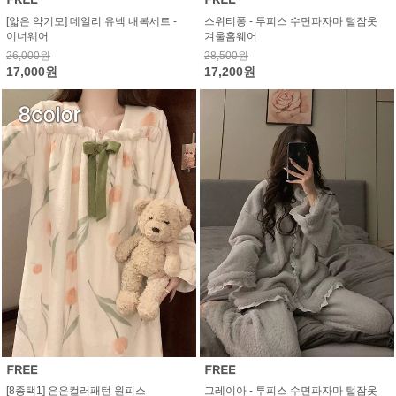
[얇은 약기모] 데일리 유넥 내복세트 -
스위티퐁 - 투피스 수면파자마 털잠옷
이너웨어
겨울홈웨어
26,000원
28,500원
17,000원
17,200원
[8종택1] 은은컬러패턴 원피스
그레이아 - 투피스 수면파자마 털잠옷