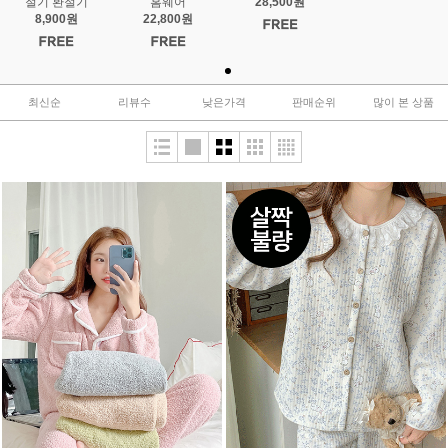
절기 환절기
홈웨어
28,500원
8,900원
22,800원
최신순
리뷰수
낮은가격
판매순위
많이 본 상품