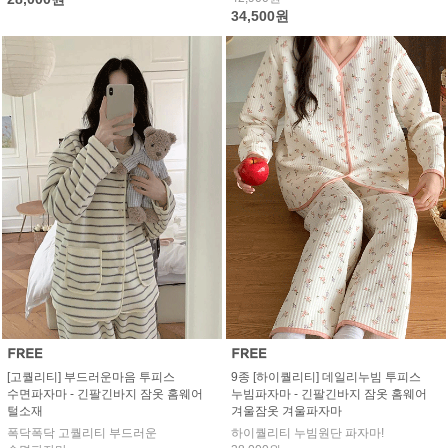
34,500원
[고퀄리티] 부드러운마음 투피스
9종 [하이퀄리티] 데일리누빔 투피스
수면파자마 - 긴팔긴바지 잠옷 홈웨어
누빔파자마 - 긴팔긴바지 잠옷 홈웨어
털소재
겨울잠옷 겨울파자마
폭닥폭닥 고퀄리티 부드러운
하이퀄리티 누빔원단 파자마!