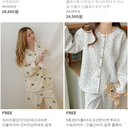
수면파자마
클래식한 디자인이 멋스러우며 누구나
35,000원
잘 어울려 선물용으로도 강추!
28,000원
43,000원
34,500원
크리미원단! [기모] 에스피리본 -
3종 [하이퀄리티] 포근한수면 투피스
긴팔파자마 긴바지상하세트 잠옷
누빔파자마 - 긴팔긴바지 잠옷 홈웨어