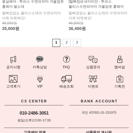
퐁실베어 - 투피스 수면파자마 겨울잠옷
[털빠짐x] 네이비안 - 투피스
홈웨어 털소재
플리스수면파자마 겨울잠옷 홈웨어
털빠짐없는 플리스소재의 수면파자마
털빠짐없는 플리스소재의 수면파자마
더욱 따뜻해요!
더욱 따뜻해요!
46,000원
46,000원
35,000원
36,400원
1
2
3
공지사항
카톡상담
FAQ
상품문의
멤버쉽
고객후기
VIP
배송조회
이벤트
기획전
CS CENTER
BANK ACCOUNT
010-2486-3051
국민 437601-01-331975
평일(오후)13:00~17:00
고객센터 연결
상품문의 게시판