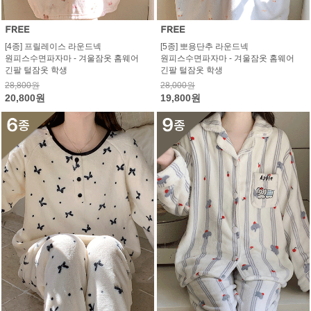
[4종] 프릴레이스 라운드넥
[5종] 뽀용단추 라운드넥
원피스수면파자마 - 겨울잠옷 홈웨어
원피스수면파자마 - 겨울잠옷 홈웨어
긴팔 털잠옷 학생
긴팔 털잠옷 학생
28,800원
28,000원
20,800원
19,800원