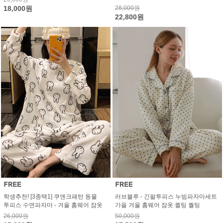
18,000원
28,000원
22,800원
학생추천! [3종택1] 쿠앤크패턴 동물
러브블루 - 긴팔투피스 누빔파자마세트
투피스 수면파자마 - 겨울 홈웨어 잠옷
가을 겨울 홈웨어 잠옷 퀼팅 퀄팅
26,000원
50,000원