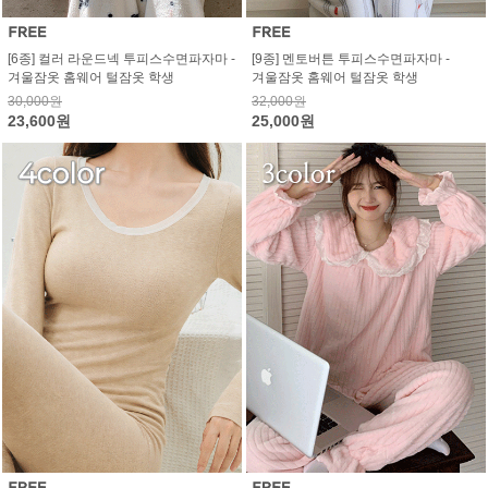
[6종] 컬러 라운드넥 투피스수면파자마 -
[9종] 멘토버튼 투피스수면파자마 -
겨울잠옷 홈웨어 털잠옷 학생
겨울잠옷 홈웨어 털잠옷 학생
30,000원
32,000원
23,600원
25,000원