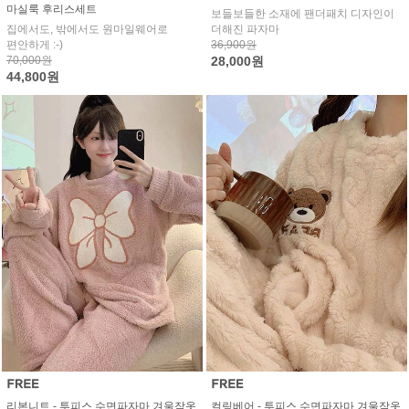
마실룩 후리스세트
보들보들한 소재에 팬더패치 디자인이
집에서도, 밖에서도 원마일웨어로
더해진 파자마
편안하게 :-)
36,900원
70,000원
28,000원
44,800원
리본니트 - 투피스 수면파자마 겨울잠옷
컬링베어 - 투피스 수면파자마 겨울잠옷