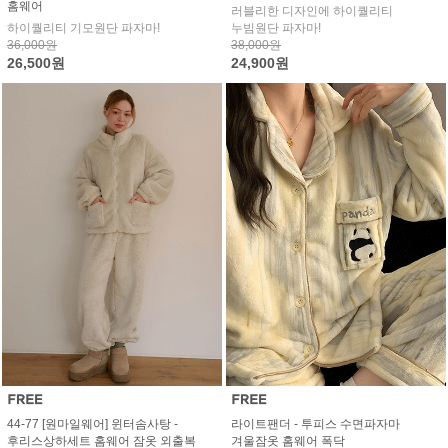
홈웨어
러블리한 디자인에 하이퀄리티
하이퀄리티 기모원단 파자마!
누빔원단 파자마!
36,000원
38,000원
26,500원
24,900원
44-77 [원마일웨어] 윈터솜사탕 -
라이트팬더 - 투피스 수면파자마
후리스상하세트 홈웨어 잠옷 외출복
겨울잠옷 홈웨어 폭닥