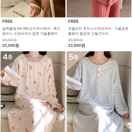
살짝불량 [44-88] 모카쿠키베어 - 후드
코랄피치 투피스수면파자마 - 겨울잠옷
원피스 수면파자마 잠옷 겨울홈웨어
홈웨어 털잠옷 긴팔긴바지
39,000원
30,000원
15,000원
23,800원