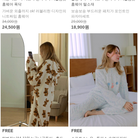
홈웨어 폭닥
홈웨어 털소재
가벼운 외출까지 ok! 러블리한 디자인의
보송보송 부드러운 패치가 포인트인
니트짜임 홈웨어
파자마세트
34,000원
29,000원
24,500원
18,900원