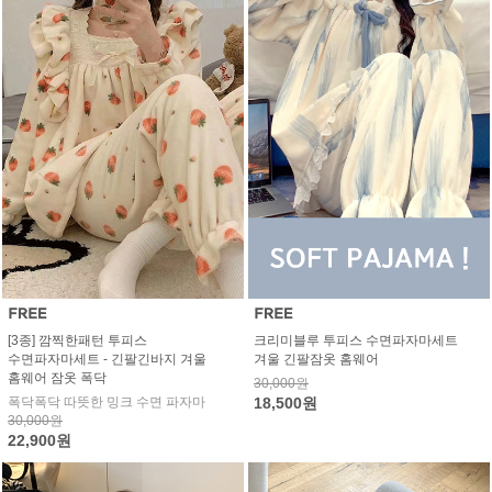
[3종] 깜찍한패턴 투피스
크리미블루 투피스 수면파자마세트
수면파자마세트 - 긴팔긴바지 겨울
겨울 긴팔잠옷 홈웨어
홈웨어 잠옷 폭닥
30,000원
폭닥폭닥 따뜻한 밍크 수면 파자마
18,500원
30,000원
22,900원