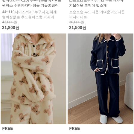
털빠짐x [44-110] 누구나곰돌이 - 후드
소프트스노우 - 투피스 수면파자마
원피스 수면파자마 잠옷 겨울홈웨어
겨울잠옷 홈웨어 털소재
44~110사이즈까지! 누구나 편하게
보송보송 부드러운 귀여운이모티콘
털빠짐없는 후드원피스형 파자마
파자마세트
43,000원
30,000원
31,800원
21,500원