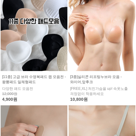
[11종] 고급 브라 수영복패드 캡 모음전 -
[3종]실리콘 리프팅누브라 모음 -
왕뽕패드 일체형패드
와이어,앞후크
다양한 패드 모음전
[FREE,XL] 처진가슴을 up! 속옷노출
12,000원
걱정없이 착용하세요
4,900원
10,800원