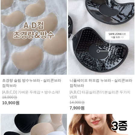
초경량 슬림 방수누브라 - 실리콘브라
니플세이프 하프컵 누브라 - 실리콘브라
접착브라
접착브라
[A,B,C,D] 가벼운 두께감 + 방수소재!
[A,B,C] 타공실리콘/기본실리콘 두가지
18,900원
VER
10,900원
14,900원
7,900원