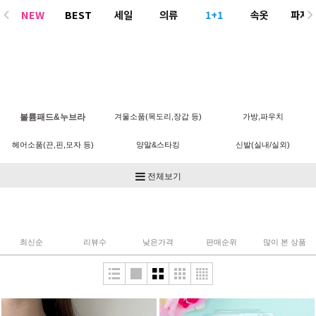
NEW
BEST
세일
의류
1+1
속옷
파자
ACC
볼륨패드&누브라
겨울소품(목도리,장갑 등)
가방,파우치
헤어소품(끈,핀,모자 등)
양말&스타킹
신발(실내/실외)
기타
전체보기
최신순
리뷰수
낮은가격
판매순위
많이 본 상품