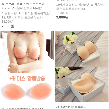
윙 누브라 - 블랙,스킨 코르셋브라
브라가 답답하고 하기싫은 날 착용하기
비키니 오프숄더 탑브라 나시탑
좋은 일회용브라에요:)
13,800원
여름필수템! [A-E] 당기면 만들어져요!
9,800원
1컵 UP 시켜주는 코르셋 누브라
18,000원
7,900원
자신감있는날 볼륨패드