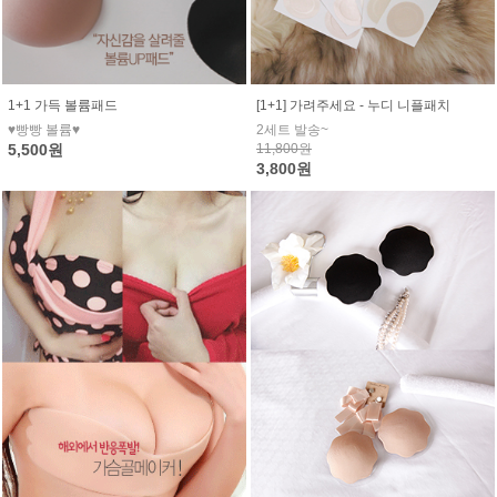
1+1 가득 볼륨패드
[1+1] 가려주세요 - 누디 니플패치
♥빵빵 볼륨♥
2세트 발송~
5,500원
11,800원
3,800원