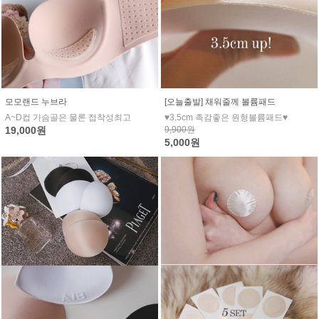
모모랜드 누브라
[오늘출발] 채워줄께 볼륨패드
A~D컵 가슴골은 물론 접착성최고
♥3.5cm 촉감좋은 원형볼륨패드♥
19,000원
9,900원
5,000원