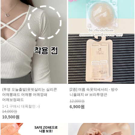
(투명 오늘출발)옷핏살리는 실리콘
[2종] 여름 속옷악세서리 - 방수
어깨뽕패드 어깨뽕 어깨깡패
니플패치 or 브라투명끈
어깨보정패드
12,000원
1+1 구매시 대폭할인 :-)
6,900원
14,000원
10,500원