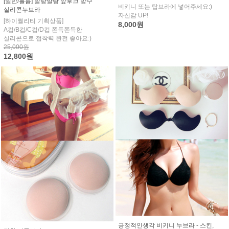
[일반/볼륨] 말랑말랑 앞후크 방수
비키니 또는 탑브라에 넣어주세요:)
실리콘누브라
자신감 UP!
[하이퀄리티 기획상품]
8,000원
A컵/B컵/C컵/D컵 쫀득쫀득한
실리콘으로 접착력 완전 좋아요:)
25,000원
12,800원
긍정적인생각 비키니 누브라 - 스킨,