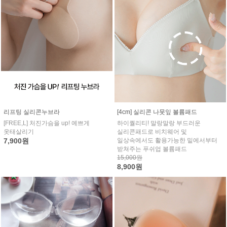
리프팅 실리콘누브라
[4cm] 실리콘 나뭇잎 볼륨패드
[FREE,L] 처진가슴을 up! 예쁘게
하이퀄리티! 말랑말랑 부드러운
옷태살리기
실리콘패드로 비치웨어 및
7,900원
일상속에서도 활용가능한 밑에서부터
받쳐주는 푸쉬업 볼륨패드
15,000원
8,900원