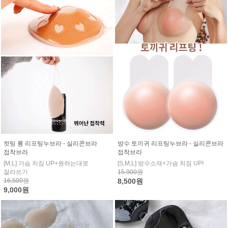
컷팅 롱 리프팅누브라 - 실리콘브라
방수 토끼귀 리프팅누브라 - 실리콘브라
접착브라
접착브라
[M,L] 가슴 처짐 UP+원하는대로
[S,M,L] 방수소재+가슴 처짐 UP!
잘라쓰기
15,900원
16,500원
8,500원
9,000원