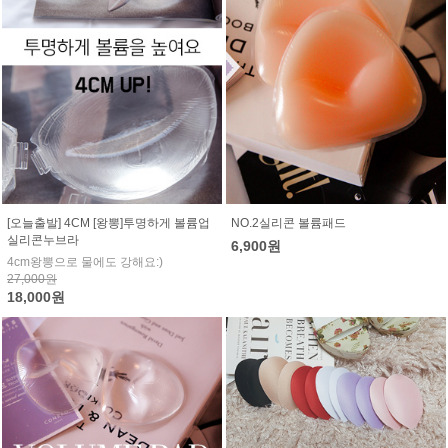
[오늘출발] 4CM [왕뽕]투명하게 볼륨업
NO.2실리콘 볼륨패드
실리콘누브라
6,900원
4cm왕뽕으로 물에도 강해요:)
27,000원
18,000원