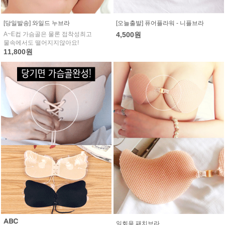
[당일발송] 와일드 누브라
[오늘출발] 퓨어플라워 - 니플브라
A~E컵 가슴골은 물론 접착성최고
4,500원
물속에서도 떨어지지않아요!
11,800원
일회용 패치브라