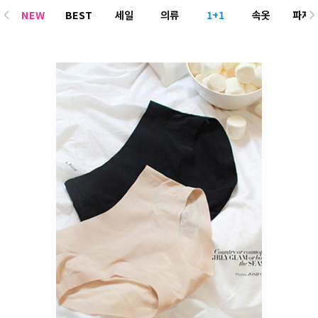
NEW
BEST
세일
의류
1+1
속옷
파자
ACC