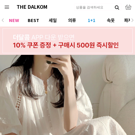
THE DALKOM
NEW
BEST
세일
의류
1+1
속옷
파자
ACC