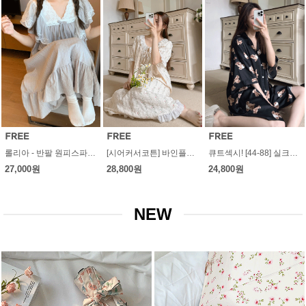
롤리아 - 반팔 원피스파자마 잠옷 홈웨어 코튼 나시 여름 공주풍 신혼부부 커플
[시어커서코튼] 바인플라워 반팔 원피스파자마 여름홈웨어 잠옷 신혼부부 선물 커플
큐트섹시! [44-88] 실크베어 - 반팔셔츠 원피스파자마 반팔슬립 잠옷 홈웨어 슬립재질 슬립소재
27,000원
28,800원
24,800원
NEW