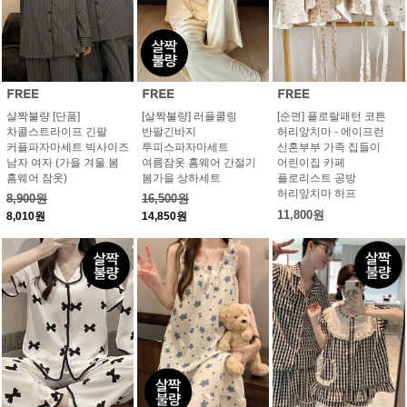
살짝불량 [단품]
[살짝불량] 러플쿨링
[순면] 플로랄패턴 코튼
차콜스트라이프 긴팔
반팔긴바지
허리앞치마 - 에이프런
커플파자마세트 빅사이즈
투피스파자마세트
신혼부부 가족 집들이
남자 여자 (가을 겨울 봄
여름잠옷 홈웨어 간절기
어린이집 카페
홈웨어 잠옷)
봄가을 상하세트
플로리스트 공방
허리앞치마 하프
8,900원
16,500원
11,800원
8,010원
14,850원