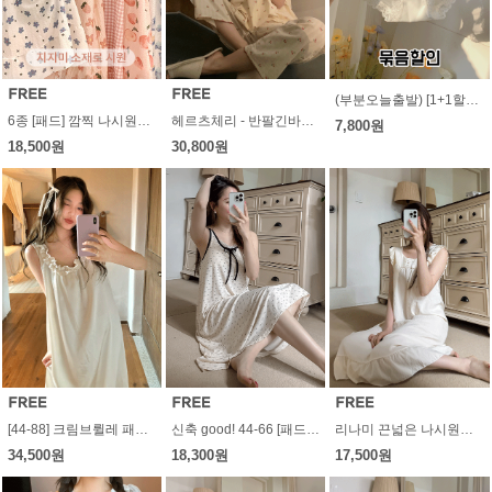
(부분오늘출발) [1+1할인] 에밀리아 레이스팬티 언더웨어 예쁜속옷
6종 [패드] 깜찍 나시원피스파자마 - 지지미천 캡잠옷 홈웨어 브라프리 노브라잠옷 여름 지지미천 시어커서 선물용 파자마파티
헤르츠체리 - 반팔긴바지 파자마세트 잠옷 홈웨어 여름 봄가을 상하 코튼
7,800원
18,500원
30,800원
[44-88] 크림브륄레 패드 나시원피스파자마 홈웨어 비침없는 잠옷 여름 호캉스 선물 실크 새틴
신축 good! 44-66 [패드] 페리나 나시 원피스파자마 (편한 잠옷 부드러운 여름 선물 앵두 체리 레이스 레이어드)
리나미 끈넓은 나시원피스파자마 홈웨어 잠옷 여름 호캉스 선물
34,500원
18,300원
17,500원