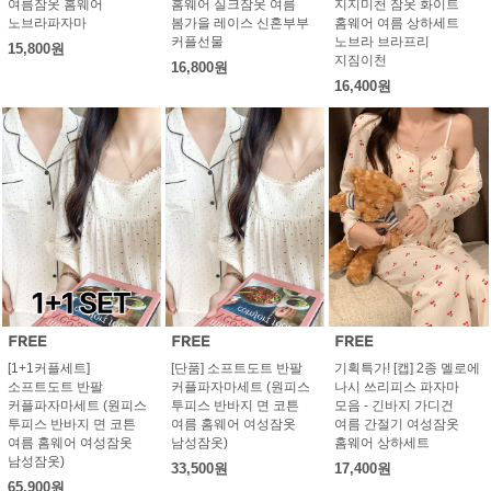
여름잠옷 홈웨어
홈웨어 실크잠옷 여름
지지미천 잠옷 화이트
노브라파자마
봄가을 레이스 신혼부부
홈웨어 여름 상하세트
커플선물
노브라 브라프리
15,800원
지짐이천
16,800원
16,400원
[1+1커플세트]
[단품] 소프트도트 반팔
기획특가! [캡] 2종 멜로에
소프트도트 반팔
커플파자마세트 (원피스
나시 쓰리피스 파자마
커플파자마세트 (원피스
투피스 반바지 면 코튼
모음 - 긴바지 가디건
투피스 반바지 면 코튼
여름 홈웨어 여성잠옷
여름 간절기 여성잠옷
여름 홈웨어 여성잠옷
남성잠옷)
홈웨어 상하세트
남성잠옷)
33,500원
17,400원
65,900원