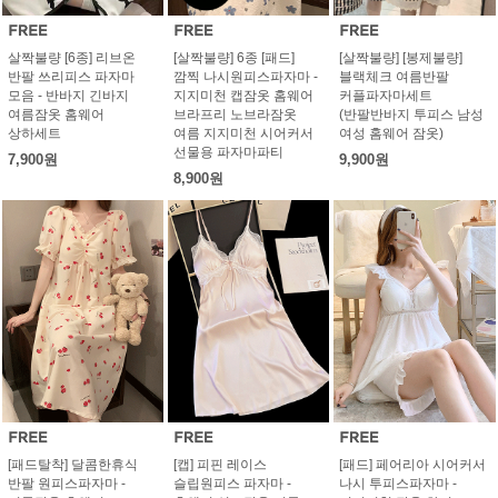
살짝불량 [6종] 리브온
[살짝불량] 6종 [패드]
[살짝불량] [봉제불량]
반팔 쓰리피스 파자마
깜찍 나시원피스파자마 -
블랙체크 여름반팔
모음 - 반바지 긴바지
지지미천 캡잠옷 홈웨어
커플파자마세트
여름잠옷 홈웨어
브라프리 노브라잠옷
(반팔반바지 투피스 남성
상하세트
여름 지지미천 시어커서
여성 홈웨어 잠옷)
선물용 파자마파티
7,900원
9,900원
8,900원
[패드탈착] 달콤한휴식
[캡] 피핀 레이스
[패드] 페어리아 시어커서
반팔 원피스파자마 -
슬립원피스 파자마 -
나시 투피스파자마 -