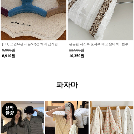
[1+1] 모던유광 리본&곡선 헤어 집게핀 - 베이직 반달 커브 집게삔 머리삔 악세서리
은은한 시스루 꽃자수 에코 숄더백 - 반투명 레이스코디 패션템 대학생 힙한코디 직장인 장바구니 에겐 레이스코어 손가방
9,900원
11,500원
8,910원
10,350원
파자마