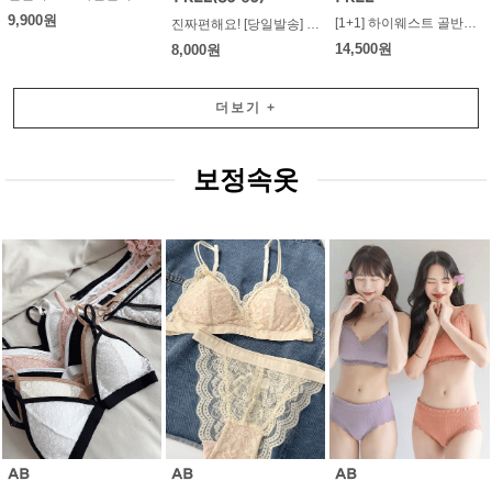
9,900원
[1+1] 하이웨스트 골반스트랩 망사팬티
진짜편해요! [당일발송] 모찌 -모달팬티 뱃살까지커버 부드러운촉감 신축좋은팬티
14,500원
8,000원
더보기
+
보정속옷