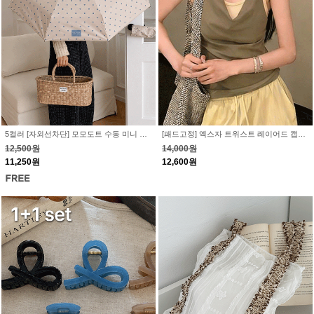
5컬러 [자외선차단] 모모도트 수동 미니 양우산 - 우양산 튼튼한 접이식 장마 여름철 선물 UV차단 블랙코팅 차광층 암막
[패드고정] 엑스자 트위스트 레이어드 캡나시 - 백리스 꼬임 배색 루즈핏 브라내장 여름나시
12,500원
14,000원
11,250원
12,600원