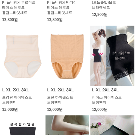
[니플비침x] 푸르미르
[니플비침x] 반디야
(오늘출발)욜로
레이스 원후크
레이스 원후크
브라렛세트
홑겹브라렛세트
홑겹브라렛세트
12,900원
13,800원
13,800원
초경량 하이웨스트
모던 하이웨스트
레이스 하이웨스트
보정팬티
보정팬티
보정팬티
13,000원
12,000원
12,000원