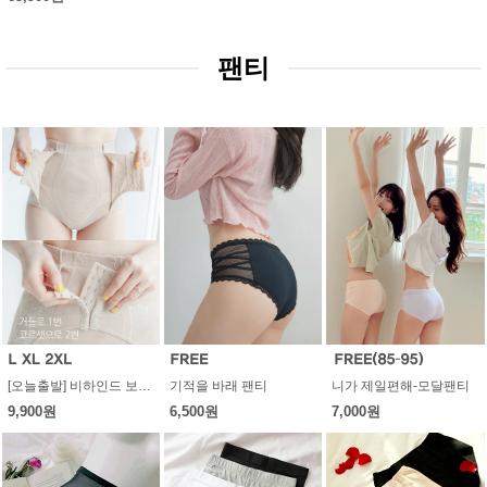
팬티
[오늘출발] 비하인드 보정속옷
기적을 바래 팬티
니가 제일편해-모달팬티
9,900원
6,500원
7,000원