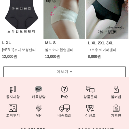
[VER-1]누디 보정팬티
엠보소다 힙업팬티
그로우 쉐이퍼팬티
12,000원
13,000원
8,000원
더보기
+
공지사항
카톡상담
FAQ
상품문의
멤버쉽
고객후기
VIP
배송조회
이벤트
기획전