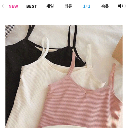
NEW
BEST
세일
의류
1+1
속옷
파자
ACC