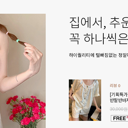
집에서, 추
꼭 하나씩은
하이퀄리티에 털빠짐없는 정말따
리뷰 0
[기획특가
반팔반바
30,000원