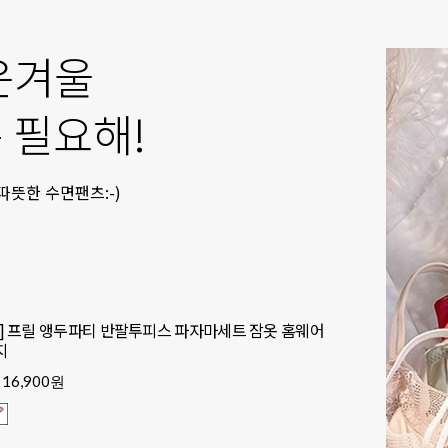
운겨울
 필요해!
뜻한 수면팬츠:-)
] 프릴 앵두파티 반팔투피스 파자마세트 잠옷 홈웨어
지
16,900원