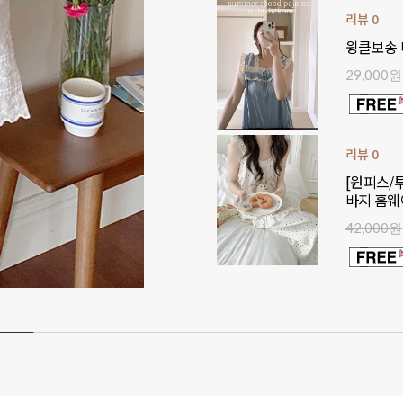
리뷰 0
윙클보송 
29,000원
리뷰 0
[원피스/
바지 홈웨
42,000원