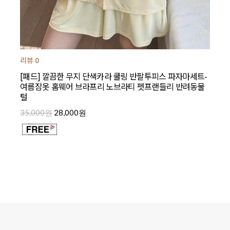
리뷰 0
[패드] 깔끔한 무지 단색카라 쿨링 반팔투피스 파자마세트-
여름잠옷 홈웨어 브라프리 노브라티 펫프랜들리 반려동물
털
35,000원
28,000원