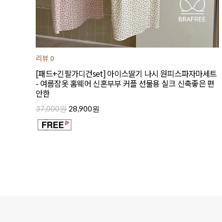
리뷰 0
[패드+긴팔가디건set] 아이스딸기 나시 원피스파자마세트
- 여름잠옷 홈웨어 신혼부부 커플 선물용 실크 신축좋은 편
안한
37,000원
28,900원