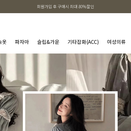
회원가입 후 구매시 최대 80%할인
속옷
파자마
슬립&가운
기타잡화(ACC)
여성의류