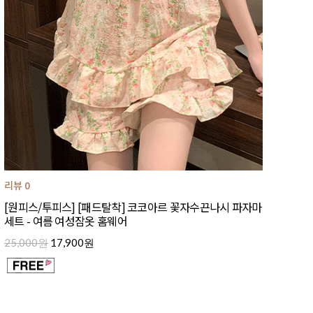
리뷰 0
[원피스/투피스] [패드탈착] 코코아르 꽃자수끈나시 파자마
세트 - 여름 여성잠옷 홈웨어
25,000원
17,900원