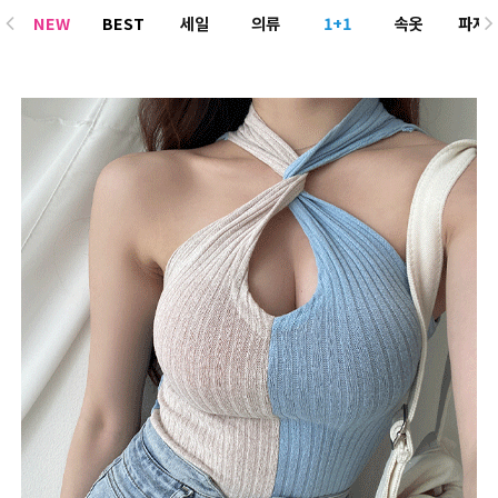
NEW
BEST
세일
의류
1+1
속옷
파자
ACC