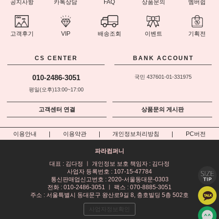
공지사항
카톡상담
FAQ
상품문의
멤버쉽
고객후기
VIP
배송조회
이벤트
기획전
CS CENTER
BANK ACCOUNT
010-2486-3051
국민 437601-01-331975
평일(오후)13:00~17:00
고객센터 연결
상품문의 게시판
이용안내
이용약관
개인정보처리방침
PC버전
파라컴퍼니
대표 : 김다정 ㅣ 개인정보 보호 책임자 : 김다정
사업자 등록번호 : 107-15-47784
통신판매업신고번호 : 2020-서울동대문-0303
전화 : 010-2486-3051 ㅣ 팩스 : 070-8885-3051
주소 : 서울특별시 동대문구 왕산로9길 8, 충호빌딩 5층 502호
사업자정보확인