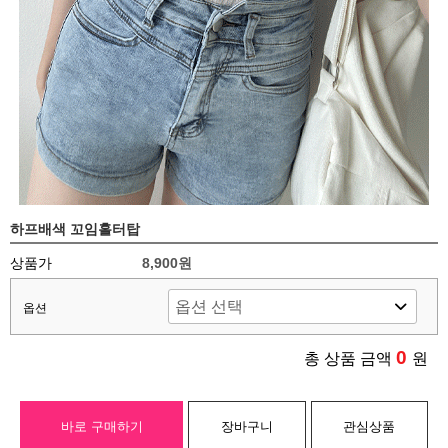
하프배색 꼬임홀터탑
상품가
8,900원
옵션
0
총 상품 금액
원
바로 구매하기
장바구니
관심상품