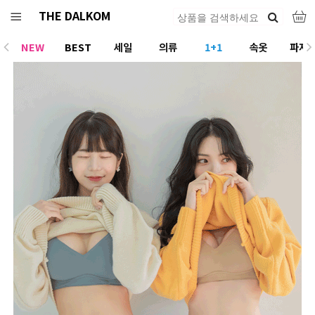
THE DALKOM
NEW
BEST
세일
의류
1+1
속옷
파자
ACC