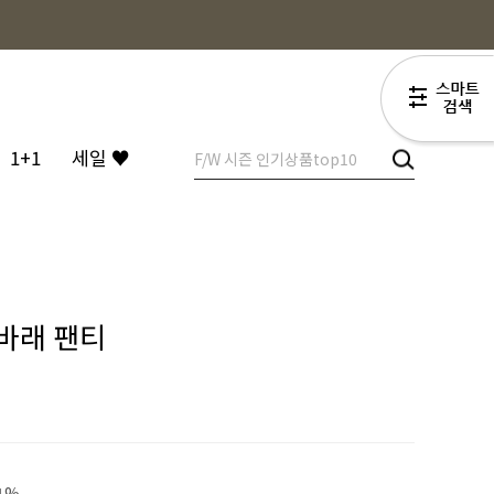
1+1
세일 ♥
바래 팬티
원
1%