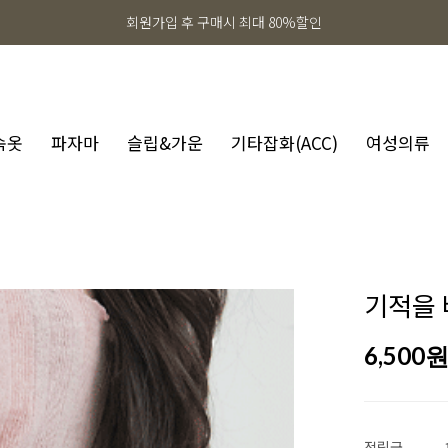
회원가입 후 구매시 최대 80%할인
속옷
파자마
슬립&가운
기타잡화(ACC)
여성의류
기적을 
6,500
적립금