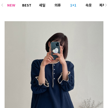
NEW
BEST
세일
의류
1+1
속옷
파자
ACC