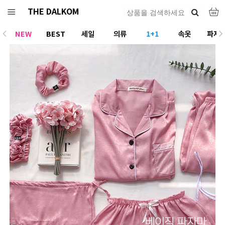
THE DALKOM
NEW
BEST
세일
의류
1+1
속옷
파자
ACC