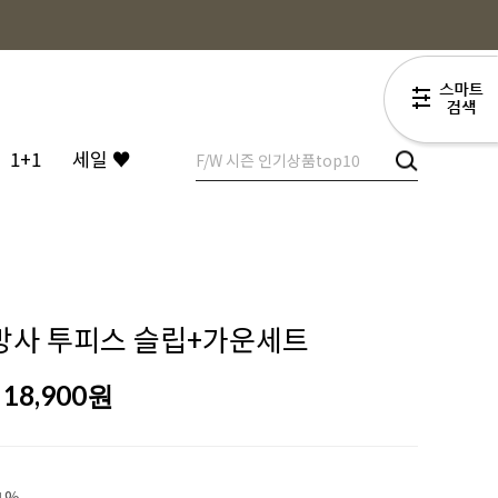
1+1
세일 ♥
망사 투피스 슬립+가운세트
18,900
원
1%