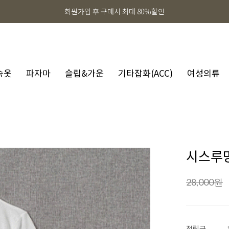
회원가입 후 구매시 최대 80%할인
속옷
파자마
슬립&가운
기타잡화(ACC)
여성의류
시스루
28,000
원
적립금