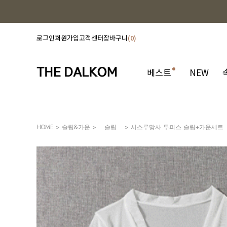
로그인
회원가입
고객센터
장바구니
0
베스트
NEW
HOME
>
슬립&가운
>
슬립
> 시스루망사 투피스 슬립+가운세트