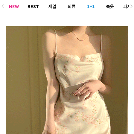
NEW
BEST
세일
의류
1+1
속옷
파자
ACC