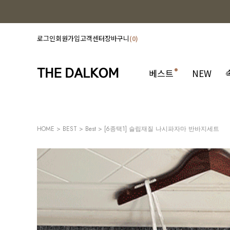
로그인
회원가입
고객센터
장바구니
0
베스트
NEW
HOME
>
BEST
>
Best
> [6종택1] 슬립재질 나시파자마 반바지세트