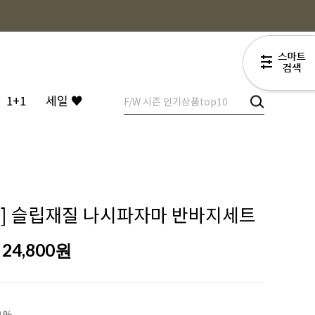
1+1
세일 ♥
1] 슬립재질 나시파자마 반바지세트
24,800
원
1%