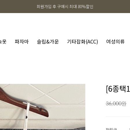
회원가입 후 구매시 최대 80%할인
속옷
파자마
슬립&가운
기타잡화(ACC)
여성의류
[6종택
36,000
원
적립금