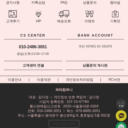
공지사항
카톡상담
FAQ
상품문의
멤버쉽
고객후기
VIP
배송조회
이벤트
기획전
CS CENTER
BANK ACCOUNT
010-2486-3051
국민 437601-01-331975
평일(오후)13:00~17:00
고객센터 연결
상품문의 게시판
이용안내
이용약관
개인정보처리방침
PC버전
파라컴퍼니
대표 : 김다정 ㅣ 개인정보 보호 책임자 : 김다정
사업자 등록번호 : 107-15-47784
통신판매업신고번호 : 2020-서울동대문-0303
전화 : 010-2486-3051 ㅣ 팩스 : 070-8885-3051
주소 : 서울특별시 동대문구 왕산로9길 8, 충호빌딩 5층 502호
사업자정보확인