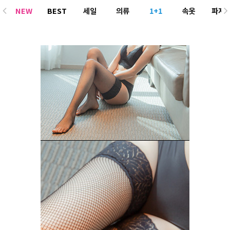
NEW
BEST
세일
의류
1+1
속옷
파자
ACC