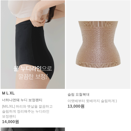
슬림 요철복대
너하나면돼 누디 보정팬티
아랫배부터 윗배까지 슬림하게:)
13,000원
[M/L/XL] 허리와 뱃살을 깔끔하고
슬림하게 정리해주는 누디라인
보정팬티
14,000원