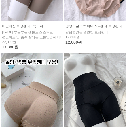
매끈매끈 보정팬티 - 속바지
엉덩이굴곡 하이웨스트팬티-보정팬티
[L-4XL] 부들부들 셀룰로스 소재로
답답함없는 편안한 보정팬티
편안하고 땀 흡수 잘되는 코튼안감까지!
17,800원
22,000원
12,000원
17,380원