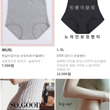
[VER-1]누디 보정팬티
뱃살이없어요 보정속옷/거들팬티
잘록한 라인을 완성시켜주며 입었을때
코튼면으로 편하게 - 슬림하게 -
안입은듯 정말 가벼운 느낌이예요
7,000원
착용감 굿!
12,000원