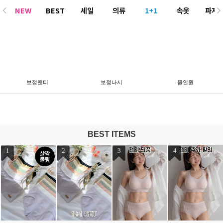
NEW
BEST
세일
의류
1+1
속옷
파자
ACC
보정팬티
보정나시
올인원
BEST ITEMS
1
2
3
4