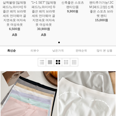
살짝불량 [일체형
"1+1 SET" [일체형
신축좋은 스포츠
팬티추가가능! 2C
패드/노와이어] 두
패드/노와이어] 두
팬티단품
M [패드고정] 신축
줄끈 패치 브라렛
줄끈 패치 브라렛
9,900원
좋은 스포츠 브라
세트 언더웨어 골
세트 언더웨어 골
렛 팬티
지면속옷 여자속
지면속옷 여자속
15,000원
옷 여성속옷
옷 여성속옷
6,500원
30,900원
최신순
리뷰수
낮은가격
판매순위
많이 본 상품