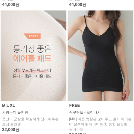
44,000원
44,000원
셔링누디 올인원
꿈꾸던날 - 보정나시
못난이 군살을 확실하게 정리해주는
[M/L] 미운 뱃살은 넣어주고 일자 허리는
보정 올인원
더 잘록하게 다이어트 한 듯한 슬림한
32,000원
몸매라인