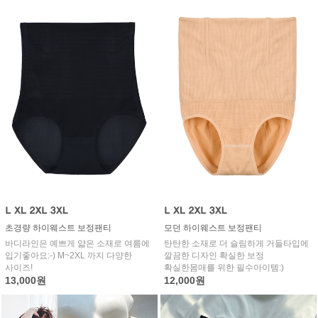
초경량 하이웨스트 보정팬티
모던 하이웨스트 보정팬티
바디라인은 예쁘게 얇은 소재로 여름에
탄탄한 소재로 더 슬림하게 거들타입에
입기좋아요:-) M~2XL 까지 다양한
깔끔한 디자인 확실한 보정
사이즈!
확실한몸매를 위한 필수아이템:)
13,000원
12,000원