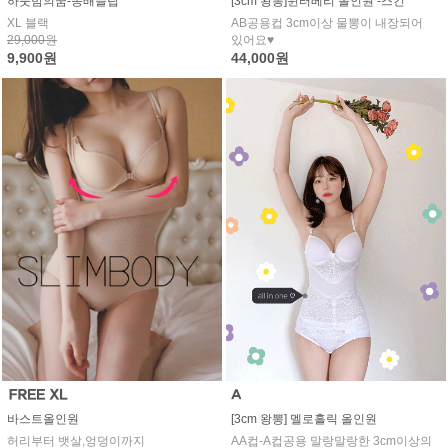
하룻밤의꿈-똥배슬립
[3cm 왕뽕]윈터베리 올인원 -스킨
XL 블랙
AB공용컵 3cm이상 물뽕이 내장되어
29,000원
있어요♥
9,900원
44,000원
[3cm 왕뽕] 멜로홀릭 올인원
바스트올인원
AA컵-A컵공용 말랑말랑한 3cm이상의
허리부터 뱃살,엉덩이까지