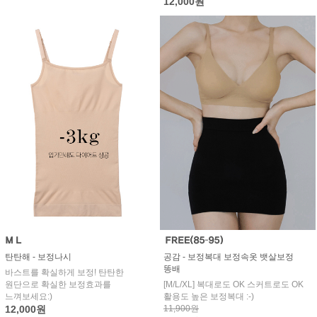
12,000원
탄탄해 - 보정나시
공감 - 보정복대 보정속옷 뱃살보정
똥배
바스트를 확실하게 보정! 탄탄한
원단으로 확실한 보정효과를
[M/L/XL] 복대로도 OK 스커트로도 OK
느껴보세요:)
활용도 높은 보정복대 :-)
12,000원
11,900원