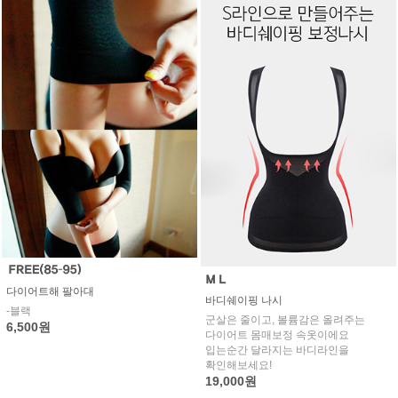
다이어트해 팔아대
바디쉐이핑 나시
-블랙
군살은 줄이고, 볼륨감은 올려주는
6,500원
다이어트 몸매보정 속옷이에요
입는순간 달라지는 바디라인을
확인해보세요!
19,000원