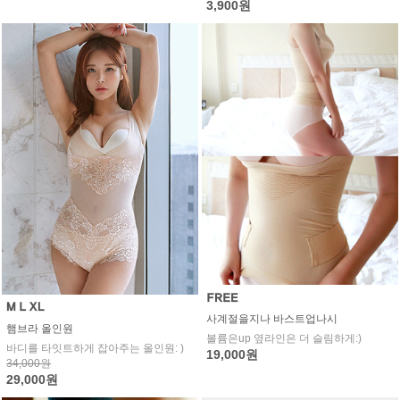
3,900원
사계절을지나 바스트업나시
햄브라 올인원
볼륨은up 옆라인은 더 슬림하게:)
바디를 타잇트하게 잡아주는 올인원: )
19,000원
34,000원
29,000원