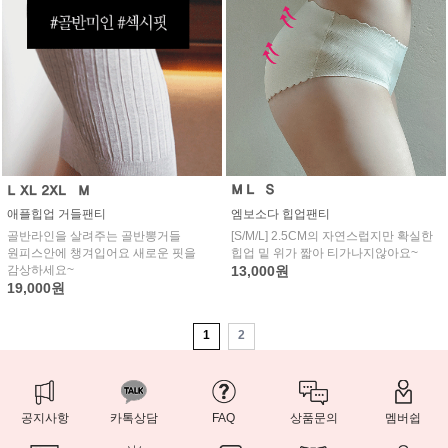
엠보소다 힙업팬티
애플힙업 거들팬티
[S/M/L] 2.5CM의 자연스럽지만 확실한
골반라인을 살려주는 골반뽕거들
힙업 밑 위가 짧아 티가나지않아요~
원피스안에 챙겨입어요 새로운 핏을
13,000원
감상하세요~
19,000원
1
2
공지사항
카톡상담
FAQ
상품문의
멤버쉽