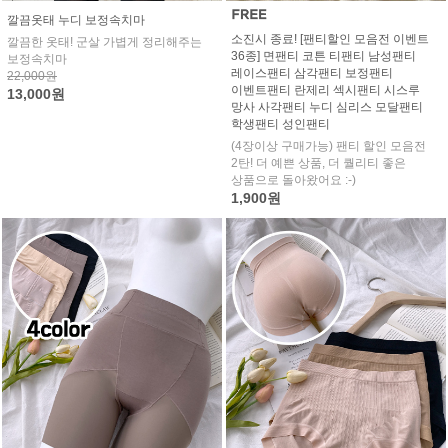
깔끔옷태 누디 보정속치마
소진시 종료! [팬티할인 모음전 이벤트
깔끔한 옷태! 군살 가볍게 정리해주는
36종] 면팬티 코튼 티팬티 남성팬티
보정속치마
레이스팬티 삼각팬티 보정팬티
22,000원
이벤트팬티 란제리 섹시팬티 시스루
13,000원
망사 사각팬티 누디 심리스 모달팬티
학생팬티 성인팬티
(4장이상 구매가능) 팬티 할인 모음전
2탄! 더 예쁜 상품, 더 퀄리티 좋은
상품으로 돌아왔어요 :-)
1,900원