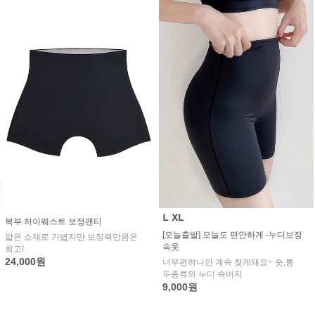
복부 하이웨스트 보정팬티
[오늘출발] 오늘도 편안하게 -누디보정
얇은 소재로 가볍지만 보정력만큼은
속옷
최고!
24,000원
너무편하니깐 계속 찾게돼요~ 숏,롱
두종류의 누디 속바지
9,000원