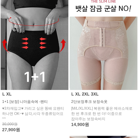
1+1 [보정] 니마음속에 -팬티
2단보정후크 보정속옷
♥3차재입고♥ 가리고 싶은 똥배 요팬티
[M/L/XL/XXL] 복원력 좋은 메쉬소재로
하나면 OK~♥ 삼각,사각 두종류있어요
한 번 후크로 한 번 더! 이중으로
^^
잡아주는 보정속바지
30,000원
14,900원
27,900원