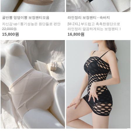
골반뽕 엉덩이뽕 보정팬티모음
라인정리 보정팬티 - 속바지
자신감 up ! 통기성높은 원단들로 편안
[M-2XL] 부드럽고 촉촉한원단으로
22,000원
라인정리 깔끔하게되는 보정팬티ㅏ
15,800원
16,800원