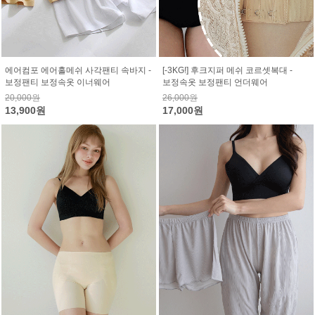
에어컴포 에어홀메쉬 사각팬티 속바지 -
[-3KG!] 후크지퍼 메쉬 코르셋복대 -
보정팬티 보정속옷 이너웨어
보정속옷 보정팬티 언더웨어
20,000원
26,000원
13,900원
17,000원