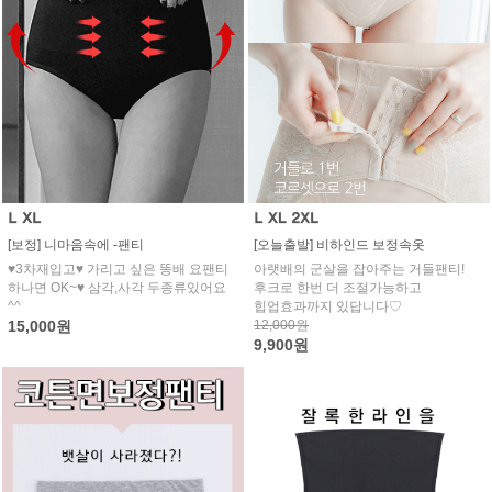
[보정] 니마음속에 -팬티
[오늘출발] 비하인드 보정속옷
♥3차재입고♥ 가리고 싶은 똥배 요팬티
아랫배의 군살을 잡아주는 거들팬티!
하나면 OK~♥ 삼각,사각 두종류있어요
후크로 한번 더 조절가능하고
^^
힙업효과까지 있답니다♡
15,000원
12,000원
9,900원