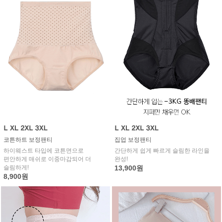
코튼하트 보정팬티
집업 보정팬티
하이웨스트 타입에 코튼면으로
간단하게 쉽게 빠르게 슬림한 라인을
편안하게 매쉬로 이중마감되어 더
완성!
슬림하게!
13,900원
8,900원