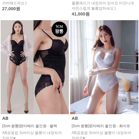
물뽕패드가 내장되어 있어요 티안나게
커버해드려요:)
자연스럽게 볼륨업하세요:)
27,000원
41,000원
[3cm 왕뽕]윈터베리 올인원 - 화이트
[3cm 왕뽕]윈터베리 올인원 - 블랙
AB공용컵 3cm이상 물뽕이 내장되어
AB공용컵 3cm이상 물뽕이 내장되어
있어요♥
있어요♥