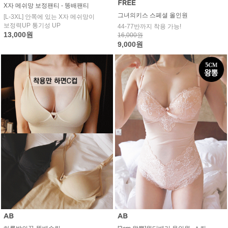
X자 메쉬망 보정팬티 - 똥배팬티
그녀의키스 스페셜 올인원
[L-3XL] 안쪽에 있는 X자 메쉬망이
보정력UP 통기성 UP
44-77반까지 착용 가능!
13,000원
16,000원
9,000원