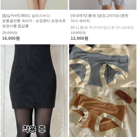
[힙딥커버!] 360도 심리스누디
[국내제작] 롱/숏 [냉장고바지]시원한
엉뽕골반뽕 속바지 - 보정팬티 보정속옷
이너 속바지
엉덩이뽕 힙딥뽕
[M-L] 롱/숏 두가지타입으로 만나보세요
25,000원
19,800원
16,000원
12,900원