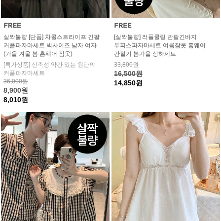
살짝불량 [단품] 차콜스트라이프 긴팔
[살짝불량] 러플쿨링 반팔긴바지
커플파자마세트 빅사이즈 남자 여자
투피스파자마세트 여름잠옷 홈웨어
(가을 겨울 봄 홈웨어 잠옷)
간절기 봄가을 상하세트
[특가상품] 신축성 약간 있는 원단의
33,800원
커플파자마세트
16,500원
36,000원
14,850원
8,900원
8,010원