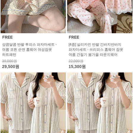
상큼달콤 반팔 투피스 파자마세트 -
[4종] 실리카인 반팔 긴바지반바지
여름 코튼 순면 홈웨어 여성잠옷
파자마세트 - 쓰리피스 홈웨어 잠옷
하트패턴
여름 간절기 봄가을 라운지웨어
39,000원
22,000원
29,500원
15,300원