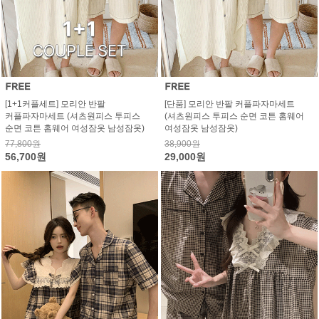
[1+1커플세트] 모리안 반팔
[단품] 모리안 반팔 커플파자마세트
커플파자마세트 (셔츠원피스 투피스
(셔츠원피스 투피스 순면 코튼 홈웨어
순면 코튼 홈웨어 여성잠옷 남성잠옷)
여성잠옷 남성잠옷)
77,800원
38,900원
56,700원
29,000원