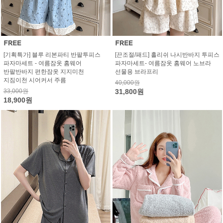
[기획특가] 블루 리본파티 반팔투피스
[끈조절/패드] 홀리쉬 나시반바지 투피스
파자마세트 - 여름잠옷 홈웨어
파자마세트- 여름잠옷 홈웨어 노브라
반팔반바지 편한잠옷 지지미천
선물용 브라프리
지짐이천 시어커서 주름
40,000원
33,000원
31,800원
18,900원