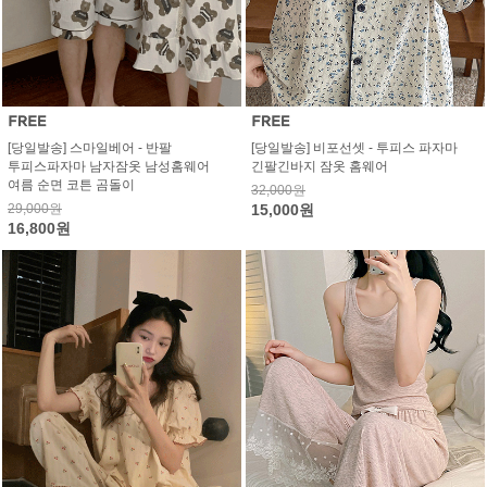
[당일발송] 스마일베어 - 반팔
[당일발송] 비포선셋 - 투피스 파자마
투피스파자마 남자잠옷 남성홈웨어
긴팔긴바지 잠옷 홈웨어
여름 순면 코튼 곰돌이
32,000원
29,000원
15,000원
16,800원