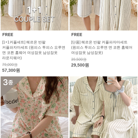
[1+1커플세트] 헤르온 반팔
[단품] 헤르온 반팔 커플파자마세트
커플파자마세트 (원피스 투피스 요루면
(원피스 투피스 요루면 면 코튼 홈웨어
면 코튼 홈웨어 여성잠옷 남성잠옷
여성잠옷 남성잠옷)
라운지웨어)
39,500원
79,000원
29,500원
57,300원