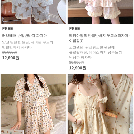
러브베어 반팔반바지 파자마
메키아핑크 반팔반바지 투피스파자마 -
여름잠옷
얇고 탄탄한 원단, 귀여운 무드의
반팔반바지 파자마
고퀄원단! 핑크핑크한 원단에
30,000원
플로랄패턴, 레이스까지 공주느낌
12,900원
낭낭한 파자마
36,900원
12,900원