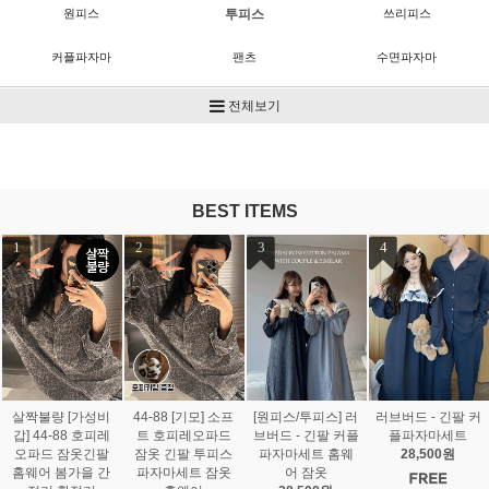
원피스
투피스
쓰리피스
커플파자마
팬츠
수면파자마
수면용품
ACC
전체보기
BEST ITEMS
1
2
3
4
살짝불량 [가성비
44-88 [기모] 소프
[원피스/투피스] 러
러브버드 - 긴팔 커
갑] 44-88 호피레
트 호피레오파드
브버드 - 긴팔 커플
플파자마세트
오파드 잠옷긴팔
잠옷 긴팔 투피스
파자마세트 홈웨
28,500원
홈웨어 봄가을 간
파자마세트 잠옷
어 잠옷