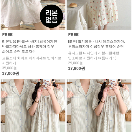
리본없음 [반팔+반바지] 씨유어게인
[코튼] 딸기봉봉 - 나시 원피스파자마,
반팔파자마세트 상하 홈웨어 잠옷
투피스파자마 여름잠옷 홈웨어 순면
화이트 순면 도트자수
유니크한 디자인에 러블리한패턴
코튼소재 화이트 파자마세트 반바지로
민소매로 시원하게 여름나기 :-)
시원하게
29,000원
35,000원
17,800원
17,000원