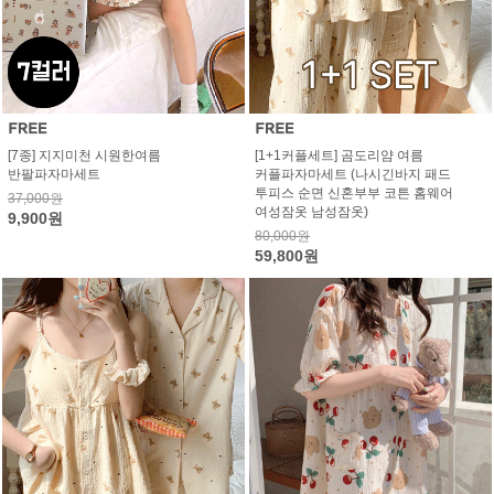
[7종] 지지미천 시원한여름
[1+1커플세트] 곰도리얌 여름
반팔파자마세트
커플파자마세트 (나시긴바지 패드
투피스 순면 신혼부부 코튼 홈웨어
37,000원
여성잠옷 남성잠옷)
9,900원
80,000원
59,800원