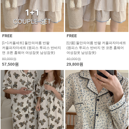
[1+1커플세트] 둘만의여름 반팔
[단품] 둘만의여름 반팔 커플파자마세트
커플파자마세트 (원피스 투피스 반바지
(원피스 투피스 반바지 면 코튼 홈웨어
면 코튼 홈웨어 여성잠옷 남성잠옷)
여성잠옷 남성잠옷)
80,000원
40,000원
57,500원
29,800원