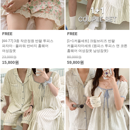
[44-77] 3종 작은정원 반팔 투피스
[1+1커플세트] 크림브리즈 반팔
파자마 - 플라워 반바지 홈웨어
커플파자마세트 (원피스 투피스 면 코튼
여성잠옷
홈웨어 여성잠옷 남성잠옷)
23,000원
80,000원
15,800원
59,800원