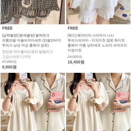
[살짝불량] [봉제불량] 블랙체크
[패드] 페어리아 시어커서 나시
여름반팔 커플파자마세트 (반팔반바지
투피스파자마 - 지지미천 잠옷 화이트
투피스 남성 여성 홈웨어 잠옷)
홈웨어 여름 상하세트 노브라 브라프리
지짐이천
탄탄한 하이퀄리티원단 발랄하고
고급스러운 디자인
24,000원
37,000원
16,400원
9,900원