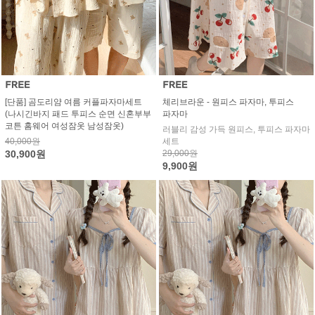
[단품] 곰도리얌 여름 커플파자마세트
체리브라운 - 원피스 파자마, 투피스
(나시긴바지 패드 투피스 순면 신혼부부
파자마
코튼 홈웨어 여성잠옷 남성잠옷)
러블리 감성 가득 원피스, 투피스 파자마
40,000원
세트
30,900원
29,000원
9,900원