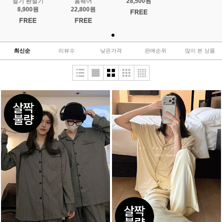
절기 환절기
홈웨어
28,500원
8,900원
22,800원
최신순
리뷰수
낮은가격
판매순위
많이 본 상품