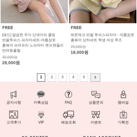
[패드] 깔끔한 무지 단색카라 쿨링
레몬체크 반팔 투피스파자마 - 여름잠옷
반팔투피스 파자마세트-여름잠옷
홈웨어 상하세트 학생 여성 루즈
홈웨어 브라프리 노브라티 펫프랜들리
25,000원
반려동물털
18,000원
35,000원
28,000원
1
2
3
4
5
공지사항
카톡상담
FAQ
상품문의
멤버쉽
고객후기
VIP
배송조회
이벤트
기획전