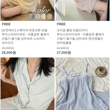
[순면/패드] 스퀘어넥 펀칭코튼 반팔
꼬마곰 쿨링 반팔긴바지
투피스파자마세트 - 여름잠옷 홈웨어
투피스파자마세트 - 여름잠옷 홈웨어
간절기 봄가을 상하세트 노브라티
간절기 봄가을 상하세트 펫프랜들리
브라프리
반려동물털
35,000원
33,800원
28,000원
27,000원