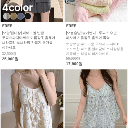
[모달/캡내장] 페어모엘 반팔
[오늘출발] 슈가캔디 - 투피스 수면
투피스파자마세트 여름잠옷 홈웨어
파자마 겨울잠옷 홈웨어 폭닥
브라프리 노브라티 간절기 봄가을
뽀송뽀송 부드러운 극세사 파자마♥
상하세트
소프트한 파스텔 컬러감이 소녀감성을
32,500원
자극하는 러블리 파자마예요.
25,000원
50,000원
17,900원