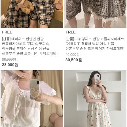
[단품] 네바체크 린넨면 반팔
[단품] 프뤼댕체크 반팔 커플파자마세트
커플파자마세트 (원피스 투피스
(여름잠옷 홈웨어 남성 여성 선물
여름잠옷 홈웨어 남성 여성 선물
신혼부부 순면 코튼 베이지 잔체크패턴)
신혼부부 순면 코튼 네이비 체크패턴)
40,000원
38,000원
30,500원
28,000원