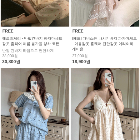
헤르츠체리 - 반팔긴바지 파자마세트
[패드] 다비스틴 나시긴바지 파자마세트
잠옷 홈웨어 여름 봄가을 상하 코튼
- 여름잠옷 홈웨어 편한잠옷 여리여리
레이온
반팔 긴바지 타입으로 편안하게
38,000원
27,000원
30,800원
18,900원