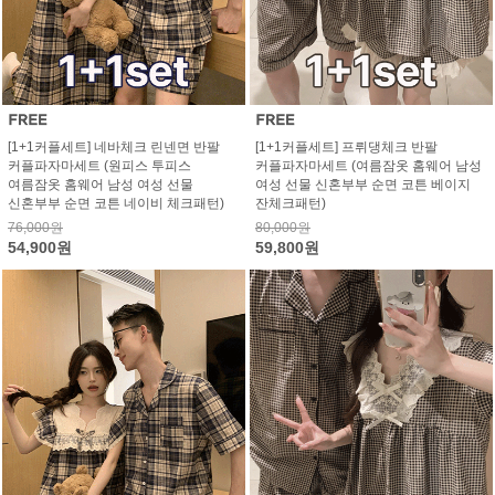
[1+1커플세트] 네바체크 린넨면 반팔
[1+1커플세트] 프뤼댕체크 반팔
커플파자마세트 (원피스 투피스
커플파자마세트 (여름잠옷 홈웨어 남성
여름잠옷 홈웨어 남성 여성 선물
여성 선물 신혼부부 순면 코튼 베이지
신혼부부 순면 코튼 네이비 체크패턴)
잔체크패턴)
76,000원
80,000원
54,900원
59,800원