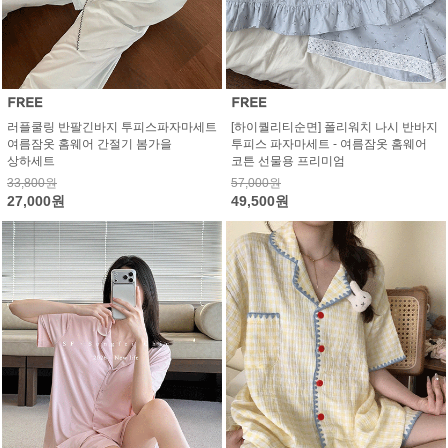
러플쿨링 반팔긴바지 투피스파자마세트
[하이퀄리티순면] 폴리워치 나시 반바지
여름잠옷 홈웨어 간절기 봄가을
투피스 파자마세트 - 여름잠옷 홈웨어
상하세트
코튼 선물용 프리미엄
33,800원
57,000원
27,000원
49,500원