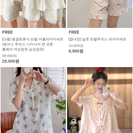
[단품] 몽글한휴식 반팔 커플파자마세트
[캡내장] 실켓 반팔투피스 파자마세트
(원피스 투피스 시어서커 면 코튼
32,000원
홈웨어 여성잠옷 남성잠옷)
9,900원
38,900원
29,000원