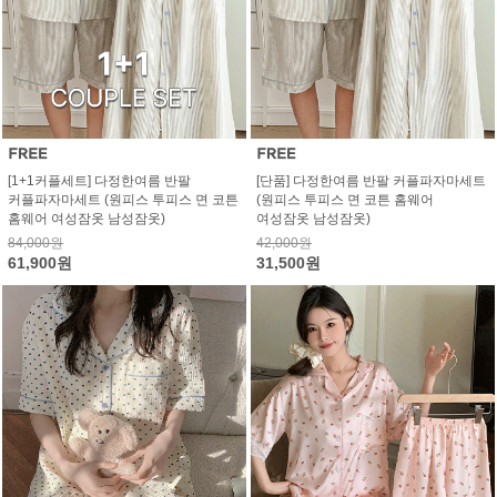
[1+1커플세트] 다정한여름 반팔
[단품] 다정한여름 반팔 커플파자마세트
커플파자마세트 (원피스 투피스 면 코튼
(원피스 투피스 면 코튼 홈웨어
홈웨어 여성잠옷 남성잠옷)
여성잠옷 남성잠옷)
84,000원
42,000원
61,900원
31,500원