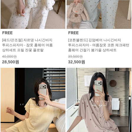
[패드/끈조절] 자르댕 나시긴바지
[코튼블렌드] 깅엄베어 나시긴바지
투피스파자마 - 잠옷 홈웨어 여름
투피스파자마 - 여름잠옷 코튼 체크패턴
상하세트 프릴 잔꽃 플로랄
홈웨어 간절기 봄가을 상하세트
40,000원
39,500원
28,500원
32,500원